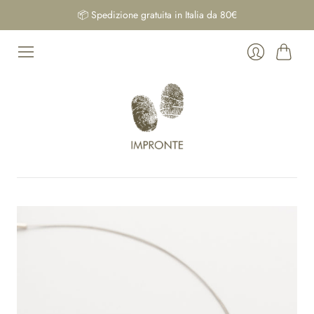
📦 Spedizione gratuita in Italia da 80€
Carrello
Login